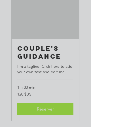
Couple's
Guidance
I'm a tagline. Click here to add
your own text and edit me.
1 h 30 min
120
120 $US
dollars
des
États-
Unis
Réserver