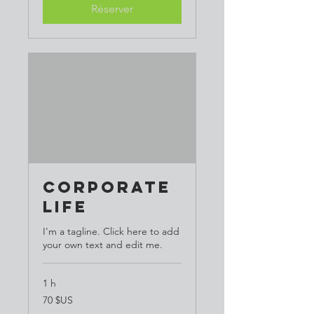
Réserver
Corporate
Life
I'm a tagline. Click here to add
your own text and edit me.
1 h
70
70 $US
dollars
des