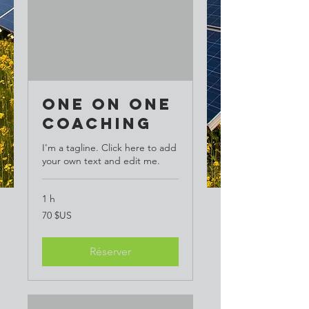
One On One
Coaching
I'm a tagline. Click here to add
your own text and edit me.
1 h
70
70 $US
dollars
des
États-
Unis
Réserver