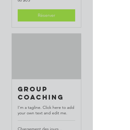
80 $US
dollars
des
États-
Unis
Réserver
Group
Coaching
I'm a tagline. Click here to add
your own text and edit me.
Chargement des jours...