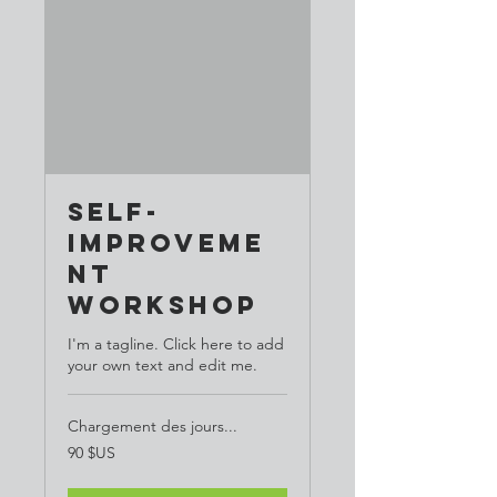
Self-
Improveme
nt
Workshop
I'm a tagline. Click here to add
your own text and edit me.
Chargement des jours...
90
90 $US
dollars
des
États-
Unis