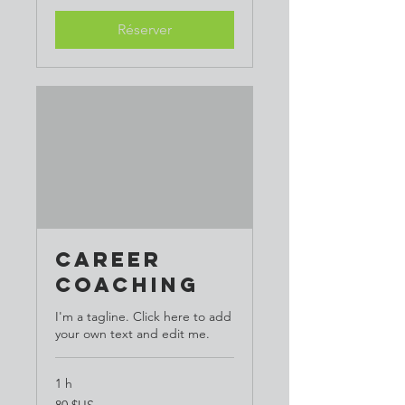
États-
Unis
Réserver
Career
Coaching
I'm a tagline. Click here to add
your own text and edit me.
1 h
80